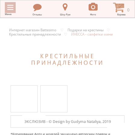
0
Меню
Отзывы
Шоу-Рум
Фото
Корзина
Интернет магазин Battesimo
♡
Подарки на крестины
♡
Крестильные принадлежности
♡
ИНЕССА - салфетки мини
ИНТЕРНЕТ МАГАЗИН BATTESIMO
+
КРЕСТИЛЬНЫЕ ПОЛОТЕНЦА
КРЕСТИЛЬНЫЕ
ПРИНАДЛЕЖНОСТИ
+
КРЕСТИЛЬНАЯ ВЫШИВКА
+
ОДЕЖДА ДЛЯ КРЕЩЕНИЯ
+
ПОДАРКИ НА КРЕСТИНЫ
+
ПЛАТКИ В ХРАМ
МЕРНЫЕ ИКОНЫ
ЭКСЛЮЗИВ -
© Design by Gudyma Nataliya, 2019
+
ДЛЯ НОВОРОЖДЕННЫХ
*Копирование фото и моделей защищено авторским правом и