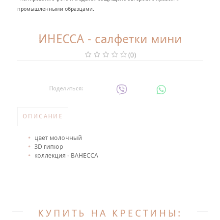
+
НАРЯДНАЯ ОДЕЖДА ДЛЯ ДЕТЕЙ
промышленными образцами.
Фотогалерея
ИНЕССА - салфетки мини
+
Помощь покупателю
(0)
Интересное о крещении ребенка
Поделиться:
ИМЕННАЯ ВЫШИВКА
ОПИСАНИЕ
цвет молочный
3D гипюр
коллекция - ВАНЕССА
КУПИТЬ НА КРЕСТИНЫ: