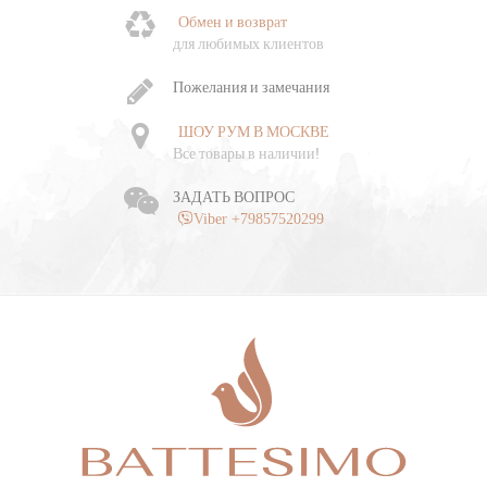
Обмен и возврат
Ч
для любимых клиентов
о
Пожелания и замечания
ШОУ РУМ В МОСКВЕ
Все товары в наличии!
ЗАДАТЬ ВОПРОС
Viber +79857520299