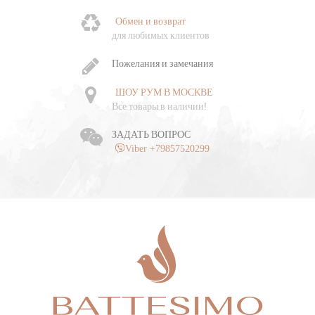
Обмен и возврат
Ч
для любимых клиентов
о
Пожелания и замечания
ШОУ РУМ В МОСКВЕ
Все товары в наличии!
ЗАДАТЬ ВОПРОС
Viber +79857520299