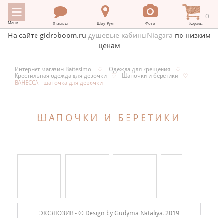
0
Меню
Отзывы
Шоу-Рум
Фото
Корзина
На сайте gidroboom.ru
душевые кабиныNiagara
по низким
ценам
ИНТЕРНЕТ МАГАЗИН BATTESIMO
Интернет магазин Battesimo
♡
Одежда для крещения
♡
Крестильная одежда для девочки
♡
Шапочки и беретики
♡
+
КРЕСТИЛЬНЫЕ ПОЛОТЕНЦА
ВАНЕССА - шапочка для девочки
+
КРЕСТИЛЬНАЯ ВЫШИВКА
ШАПОЧКИ И БЕРЕТИКИ
+
ОДЕЖДА ДЛЯ КРЕЩЕНИЯ
+
ПОДАРКИ НА КРЕСТИНЫ
+
ПЛАТКИ В ХРАМ
МЕРНЫЕ ИКОНЫ
+
ДЛЯ НОВОРОЖДЕННЫХ
ЭКСЛЮЗИВ -
© Design by Gudyma Nataliya, 2019