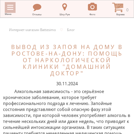
0
Меню
Отзывы
Шоу-Рум
Фото
Корзина
Интернет магазин Battesimo
♡
Блог
ИНТЕРНЕТ МАГАЗИН BATTESIMO
ВЫВОД ИЗ ЗАПОЯ НА ДОМУ В
+
КРЕСТИЛЬНЫЕ ПОЛОТЕНЦА
РОСТОВЕ-НА-ДОНУ: ПОМОЩЬ
ОТ НАРКОЛОГИЧЕСКОЙ
+
КРЕСТИЛЬНАЯ ВЫШИВКА
КЛИНИКИ "ДОМАШНИЙ
ДОКТОР"
+
ОДЕЖДА ДЛЯ КРЕЩЕНИЯ
30.11.2024
+
ПОДАРКИ НА КРЕСТИНЫ
Алкогольная зависимость - это серьёзное
хроническое заболевание, которое требует
+
ПЛАТКИ В ХРАМ
профессионального подхода к лечению. Запойные
состояния представляют собой опасную фазу этой
МЕРНЫЕ ИКОНЫ
зависимости, при которой человек употребляет алкоголь в
течение нескольких дней или даже недель, что приводит к
+
ДЛЯ НОВОРОЖДЕННЫХ
сильнейшей интоксикации организма. В таких ситуациях
пациенту требуется немедленная медицинская помощь.