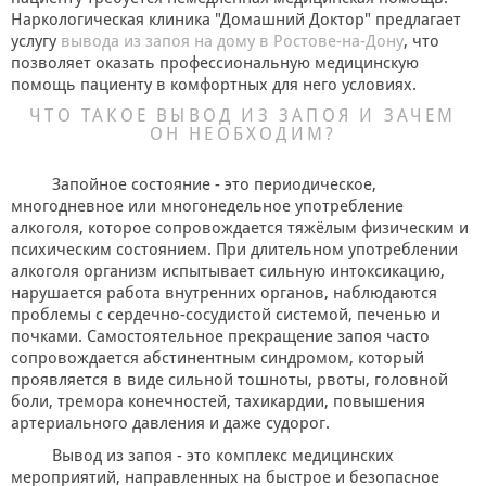
+
НАРЯДНАЯ ОДЕЖДА ДЛЯ ДЕТЕЙ
Наркологическая клиника "Домашний Доктор" предлагает
услугу
вывода из запоя на дому в Ростове-на-Дону
, что
позволяет оказать профессиональную медицинскую
Фотогалерея
помощь пациенту в комфортных для него условиях.
+
Помощь покупателю
ЧТО ТАКОЕ ВЫВОД ИЗ ЗАПОЯ И ЗАЧЕМ
ОН НЕОБХОДИМ?
Интересное о крещении ребенка
Запойное состояние - это периодическое,
ИМЕННАЯ ВЫШИВКА
многодневное или многонедельное употребление
алкоголя, которое сопровождается тяжёлым физическим и
психическим состоянием. При длительном употреблении
алкоголя организм испытывает сильную интоксикацию,
нарушается работа внутренних органов, наблюдаются
проблемы с сердечно-сосудистой системой, печенью и
почками. Самостоятельное прекращение запоя часто
сопровождается абстинентным синдромом, который
проявляется в виде сильной тошноты, рвоты, головной
боли, тремора конечностей, тахикардии, повышения
артериального давления и даже судорог.
Вывод из запоя - это комплекс медицинских
мероприятий, направленных на быстрое и безопасное