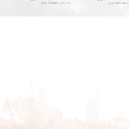
для Ваших деток
для любимы