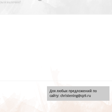
ры в наличии!
Для любых предложений по
сайту: christening@cp9.ru