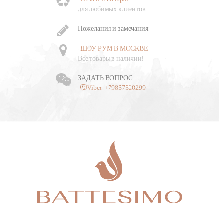
Ч
для любимых клиентов
о
Пожелания и замечания
ШОУ РУМ В МОСКВЕ
Все товары в наличии!
ЗАДАТЬ ВОПРОС
Viber +79857520299