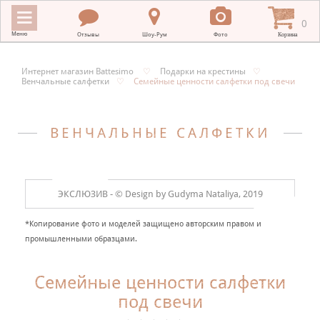
0
Меню
Отзывы
Шоу-Рум
Фото
Корзина
Интернет магазин Battesimo
♡
Подарки на крестины
♡
Венчальные салфетки
♡
Семейные ценности салфетки под свечи
ИНТЕРНЕТ МАГАЗИН BATTESIMO
+
КРЕСТИЛЬНЫЕ ПОЛОТЕНЦА
ВЕНЧАЛЬНЫЕ САЛФЕТКИ
+
КРЕСТИЛЬНАЯ ВЫШИВКА
+
ОДЕЖДА ДЛЯ КРЕЩЕНИЯ
ЭКСЛЮЗИВ -
© Design by Gudyma Nataliya, 2019
+
ПОДАРКИ НА КРЕСТИНЫ
*Копирование фото и моделей защищено авторским правом и
+
промышленными образцами.
ПЛАТКИ В ХРАМ
МЕРНЫЕ ИКОНЫ
Семейные ценности салфетки
+
под свечи
ДЛЯ НОВОРОЖДЕННЫХ