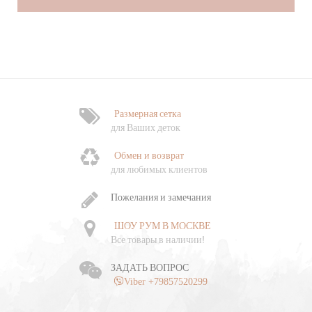
Размерная сетка
Ф
для Ваших деток
Обмен и возврат
Ч
для любимых клиентов
о
Пожелания и замечания
ШОУ РУМ В МОСКВЕ
Все товары в наличии!
ЗАДАТЬ ВОПРОС
Viber +79857520299