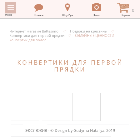
0
Меню
Отзывы
Шоу-Рум
Фото
Корзина
Интернет магазин Battesimo
♡
Подарки на крестины
♡
Конвертики для первой прядки
♡
СЕМЕЙНЫЕ ЦЕННОСТИ
ИНТЕРНЕТ МАГАЗИН BATTESIMO
конвертик для волос
+
КРЕСТИЛЬНЫЕ ПОЛОТЕНЦА
КОНВЕРТИКИ ДЛЯ ПЕРВОЙ
+
КРЕСТИЛЬНАЯ ВЫШИВКА
ПРЯДКИ
+
ОДЕЖДА ДЛЯ КРЕЩЕНИЯ
+
ПОДАРКИ НА КРЕСТИНЫ
+
ПЛАТКИ В ХРАМ
МЕРНЫЕ ИКОНЫ
+
ЭКСЛЮЗИВ -
© Design by Gudyma Nataliya, 2019
ДЛЯ НОВОРОЖДЕННЫХ