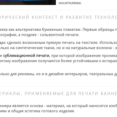
носителями.
ОРИЧЕСКИЙ КОНТЕКСТ И РАЗВИТИЕ ТЕХНОЛ
века как альтернатива бумажным плакатам. Первые образцы 
графии, а позднее - сольвентной печати.
одах сделало возможным прямую печать на текстиле. Исполь
ко на синтетические ткани, но и на натуральные волокна - хл
ие
сублимационной печати
, при которой изображение проникае
 этому изображения получаются более устойчивыми к истирани
только для рекламы, но и в дизайне интерьеров, театральных
ЕРИАЛЫ, ПРИМЕНЯЕМЫЕ ДЛЯ ПЕЧАТИ БАНН
ера является основа - материал, на который наносится изоб
иям и общая эстетика готового изделия.