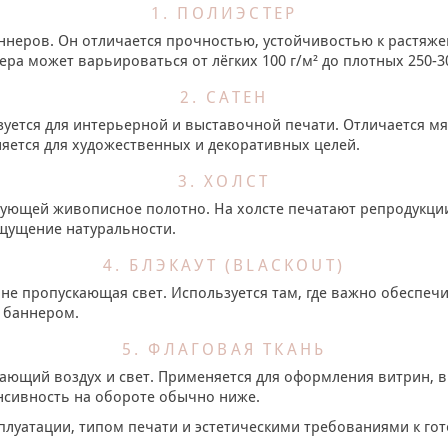
1. ПОЛИЭСТЕР
неров. Он отличается прочностью, устойчивостью к растяжен
ра может варьироваться от лёгких 100 г/м² до плотных 250-30
2. САТЕН
ьзуется для интерьерной и выставочной печати. Отличается 
няется для художественных и декоративных целей.
3. ХОЛСТ
ующей живописное полотно. На холсте печатают репродукции
ощущение натуральности.
4. БЛЭКАУТ (BLACKOUT)
 не пропускающая свет. Используется там, где важно обеспе
 баннером.
5. ФЛАГОВАЯ ТКАНЬ
кающий воздух и свет. Применяется для оформления витрин, 
нсивность на обороте обычно ниже.
плуатации, типом печати и эстетическими требованиями к го