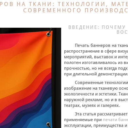
РОВ НА ТКАНИ: ТЕХНОЛОГИИ, МА
СОВРЕМЕННОГО ПРОИЗВОДС
ВВЕДЕНИЕ: ПОЧЕМУ
ВО
Печать баннеров на ткан
распространение в сфере виз
мероприятий, выставок и инт
полотен изготавливалось из в
прочностью, но не всегда по
при длительной демонстрации
Современные технологии
изображение на тканевую осно
экологичности и эстетики. Тка
наружной рекламе, но и в выс
театрах, музеях и галереях.
Эта статья рассматривае
применяемые при
печати банн
эксплуатации, преимущества и