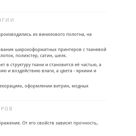
ОГИИ
производились из винилового полотна, на
зование широкоформатных принтеров с тканевой
опок, полиэстер, сатин, шелк.
т в структуру ткани и становится её частью, а
ю и воздействию влаги, а цвета - яркими и
 декорациях, оформлении витрин, модных
ЕРОВ
ражение. От его свойств зависят прочность,