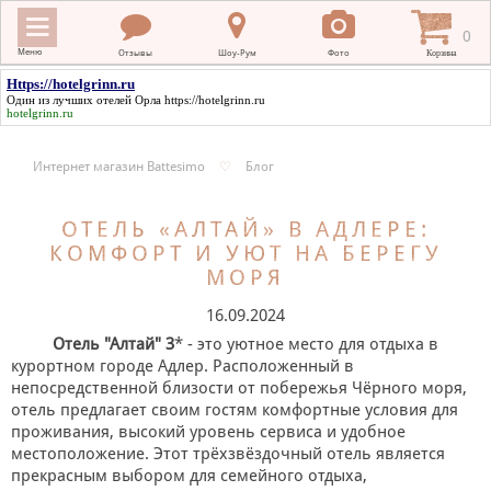
0
Меню
Отзывы
Шоу-Рум
Фото
Корзина
Https://hotelgrinn.ru
Один из лучших отелей Орла
https://hotelgrinn.ru
hotelgrinn.ru
ИНТЕРНЕТ МАГАЗИН BATTESIMO
Интернет магазин Battesimo
♡
Блог
+
КРЕСТИЛЬНЫЕ ПОЛОТЕНЦА
ОТЕЛЬ «АЛТАЙ» В АДЛЕРЕ:
+
КРЕСТИЛЬНАЯ ВЫШИВКА
КОМФОРТ И УЮТ НА БЕРЕГУ
+
МОРЯ
ОДЕЖДА ДЛЯ КРЕЩЕНИЯ
16.09.2024
+
ПОДАРКИ НА КРЕСТИНЫ
Отель "Алтай" 3
* - это уютное место для отдыха в
+
курортном городе Адлер. Расположенный в
ПЛАТКИ В ХРАМ
непосредственной близости от побережья Чёрного моря,
отель предлагает своим гостям комфортные условия для
МЕРНЫЕ ИКОНЫ
проживания, высокий уровень сервиса и удобное
местоположение. Этот трёхзвёздочный отель является
+
ДЛЯ НОВОРОЖДЕННЫХ
прекрасным выбором для семейного отдыха,