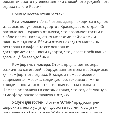
романтического путешествия или спокойного уединённого
+
НАРЯДНАЯ ОДЕЖДА ДЛЯ ДЕТЕЙ
отдыха на юге России.
Преимущества отеля "Алтай"
Фотогалерея
Расположение
.
Алтай отель адлер
находится в одном
+
Помощь покупателю
из самых популярных курортов Краснодарского края. Он
расположен недалеко от пляжа, что позволяет гостям в
Интересное о крещении ребенка
любое время наслаждаться морскими пейзажами и
пляжным отдыхом. Вблизи отеля находятся магазины,
ИМЕННАЯ ВЫШИВКА
рестораны и кафе, а также основные
достопримечательности курорта, что делает пребывание
здесь ещё более удобным.
Комфортные номера
. Отель предлагает номера
различных категорий, оборудованные всем необходимым
для комфортного отдыха. В каждом номере имеется
современная мебель, кондиционер, телевизор, мини-
холодильник, а также собственная ванная комната.
Номера оформлены в светлых тонах, что создаёт уютную
атмосферу, располагающую к отдыху.
Услуги для гостей
. В отеле
"Алтай"
предусмотрен
широкий спектр услуг для удобства гостей. К услугам
постояльцев - бесплатный Wi-Fi, круглосуточная стойка