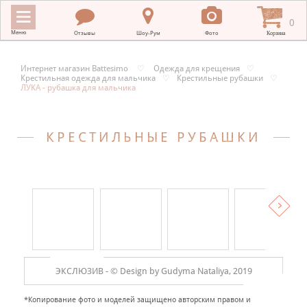
0
Меню
Отзывы
Шоу-Рум
Фото
Корзина
Интернет магазин Battesimo
♡
Одежда для крещения
♡
Крестильная одежда для мальчика
♡
Крестильные рубашки
♡
ИНТЕРНЕТ МАГАЗИН BATTESIMO
ЛУКА - рубашка для мальчика
+
КРЕСТИЛЬНЫЕ ПОЛОТЕНЦА
КРЕСТИЛЬНЫЕ РУБАШКИ
+
КРЕСТИЛЬНАЯ ВЫШИВКА
+
ОДЕЖДА ДЛЯ КРЕЩЕНИЯ
+
ПОДАРКИ НА КРЕСТИНЫ
+
ПЛАТКИ В ХРАМ
МЕРНЫЕ ИКОНЫ
ЭКСЛЮЗИВ -
© Design by Gudyma Nataliya, 2019
+
ДЛЯ НОВОРОЖДЕННЫХ
*Копирование фото и моделей защищено авторским правом и