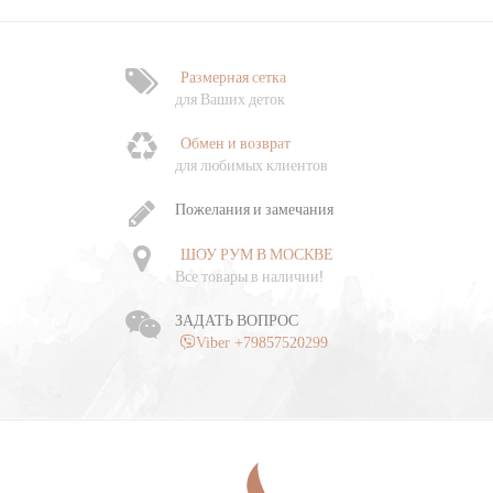
Размерная сетка
Ф
для Ваших деток
Обмен и возврат
Ч
для любимых клиентов
о
Пожелания и замечания
ШОУ РУМ В МОСКВЕ
Все товары в наличии!
ЗАДАТЬ ВОПРОС
Viber +79857520299