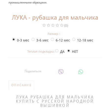
+
промышленными образцами.
НАРЯДНАЯ ОДЕЖДА ДЛЯ ДЕТЕЙ
Фотогалерея
ЛУКА - рубашка для мальчика
+
Помощь покупателю
(0)
Размер :
Интересное о крещении ребенка
0-3 мес
3-6 мес
6-12 мес
12-18 мес
ИМЕННАЯ ВЫШИВКА
Теплая подкладка :
ДА
НЕТ
Поделиться:
ОПИСАНИЕ
ЛУКА РУБАШКА ДЛЯ МАЛЬЧИКА
КУПИТЬ С РУССКОЙ НАРОДНОЙ
ВЫШИВКОЙ