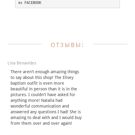
ях 
FACEBOOK
Те
ОТЗЫВЫ:
Lina Benavides
There aren't enough amazing things
to say about this shop! The Elisey
baptism outfit is even more
beautiful in person than it is in the
pictures. I couldn't have asked for
anything more! Natalia had
Ф
wonderful communication and
answered any questions I had! She is
amazing to deal with and I would buy
from them over and over again!
Ч
о