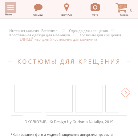
0
Меню
Отзывы
Шоу-Рум
Фото
Корзина
Интернет магазин Battesimo
♡
Одежда для крещения
♡
Крестильная одежда для мальчика
♡
Костюмы для крещения
ИНТЕРНЕТ МАГАЗИН BATTESIMO
♡
ЕЛИСЕЙ нарядный костюмчик для мальчика
+
КРЕСТИЛЬНЫЕ ПОЛОТЕНЦА
КОСТЮМЫ ДЛЯ КРЕЩЕНИЯ
+
КРЕСТИЛЬНАЯ ВЫШИВКА
+
ОДЕЖДА ДЛЯ КРЕЩЕНИЯ
+
ПОДАРКИ НА КРЕСТИНЫ
+
ПЛАТКИ В ХРАМ
МЕРНЫЕ ИКОНЫ
ЭКСЛЮЗИВ -
© Design by Gudyma Nataliya, 2019
+
ДЛЯ НОВОРОЖДЕННЫХ
*Копирование фото и моделей защищено авторским правом и