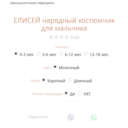
+
промышленными образцами.
НАРЯДНАЯ ОДЕЖДА ДЛЯ ДЕТЕЙ
Фотогалерея
ЕЛИСЕЙ нарядный костюмчик
для мальчика
+
Помощь покупателю
(5)
Интересное о крещении ребенка
Размер :
ИМЕННАЯ ВЫШИВКА
0-3 мес
3-6 мес
6-12 мес
12-18 мес
Цвет :
Молочный
Рукав :
Короткий
Длинный
Теплая подкладка :
ДА
НЕТ
Поделиться: