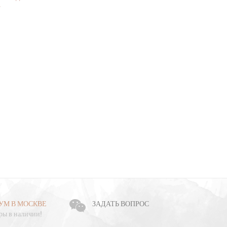
.
*
Текст
Фото
УМ В МОСКВЕ
ЗАДАТЬ ВОПРОС
ры в наличии!
No file selec