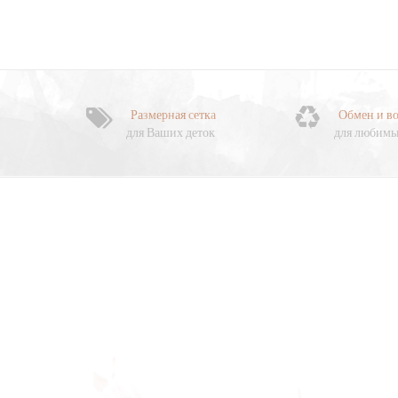
Размерная сетка
Обмен и во
для Ваших деток
для любимы