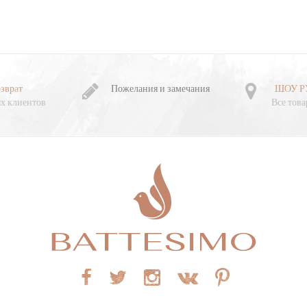
зврат
Пожелания и замечания
ШОУ Р
х клиентов
Все това