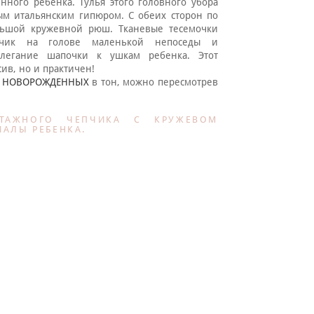
ного ребенка. Тулья этого головного убора
ым итальянским гипюром. С обеих сторон по
льшой кружевной рюш. Тканевые тесемочки
пчик на голове маленькой непоседы и
илегание шапочки к ушкам ребенка. Этот
ив, но и практичен!
Я НОВОРОЖДЕННЫХ
в тон, можно пересмотрев
ТАЖНОГО ЧЕПЧИКА С КРУЖЕВОМ
АЛЫ РЕБЕНКА.
*
Текст