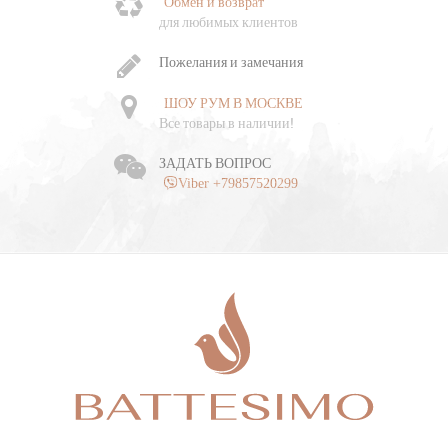
Обмен и возврат
Ч
для любимых клиентов
о
Пожелания и замечания
ШОУ РУМ В МОСКВЕ
Все товары в наличии!
ЗАДАТЬ ВОПРОС
Viber +79857520299