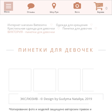
0
Меню
Отзывы
Шоу-Рум
Фото
Корзина
Интернет магазин Battesimo
♡
Одежда для крещения
♡
Крестильная одежда для девочки
♡
Пинетки для девочек
♡
ИНТЕРНЕТ МАГАЗИН BATTESIMO
ВИКТОРИЯ - пинетки для девочки
+
КРЕСТИЛЬНЫЕ ПОЛОТЕНЦА
ПИНЕТКИ ДЛЯ ДЕВОЧЕК
+
КРЕСТИЛЬНАЯ ВЫШИВКА
+
ОДЕЖДА ДЛЯ КРЕЩЕНИЯ
+
ПОДАРКИ НА КРЕСТИНЫ
+
ПЛАТКИ В ХРАМ
МЕРНЫЕ ИКОНЫ
ЭКСЛЮЗИВ -
© Design by Gudyma Nataliya, 2019
+
ДЛЯ НОВОРОЖДЕННЫХ
*Копирование фото и моделей защищено авторским правом и