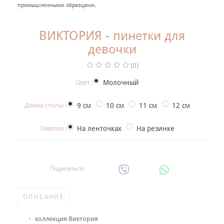
+
промышленными образцами.
НАРЯДНАЯ ОДЕЖДА ДЛЯ ДЕТЕЙ
Фотогалерея
ВИКТОРИЯ - пинетки для
девочки
+
Помощь покупателю
(0)
Интересное о крещении ребенка
Цвет :
Молочный
ИМЕННАЯ ВЫШИВКА
Длина стопы :
9 см
10 см
11 см
12 см
Завязки :
На ленточках
На резинке
Поделиться:
ОПИСАНИЕ
коллекция Виктория