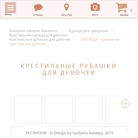
0
Меню
Отзывы
Шоу-Рум
Фото
Корзина
Интернет магазин Battesimo
♡
Одежда для крещения
♡
Крестильная одежда для девочки
♡
ИНТЕРНЕТ МАГАЗИН BATTESIMO
Крестильные рубашки для девочек
♡
ИЗОЛЬДА - кружевная
крестильная рубашка
+
КРЕСТИЛЬНЫЕ ПОЛОТЕНЦА
+
КРЕСТИЛЬНЫЕ РУБАШКИ
КРЕСТИЛЬНАЯ ВЫШИВКА
ДЛЯ ДЕВОЧЕК
+
ОДЕЖДА ДЛЯ КРЕЩЕНИЯ
+
ПОДАРКИ НА КРЕСТИНЫ
+
ПЛАТКИ В ХРАМ
МЕРНЫЕ ИКОНЫ
+
ДЛЯ НОВОРОЖДЕННЫХ
ЭКСЛЮЗИВ -
© Design by Gudyma Nataliya, 2019