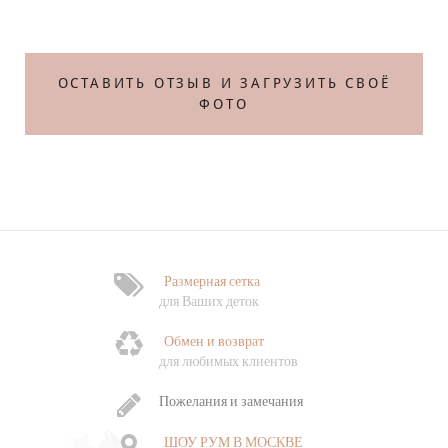
Те
ОСТАВИТЬ ОТЗЫВ И ЗАГРУЗИТЬ СВОЁ
ФОТО
Размерная сетка
Ф
для Ваших деток
Обмен и возврат
Ч
для любимых клиентов
о
Пожелания и замечания
ШОУ РУМ В МОСКВЕ