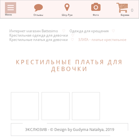
0
Меню
Отзывы
Шоу-Рум
Фото
Корзина
Интернет магазин Battesimo
♡
Одежда для крещения
♡
Крестильная одежда для девочки
♡
ИНТЕРНЕТ МАГАЗИН BATTESIMO
Крестильные платья для девочки
♡
ЗЛАТА - платье крестильное
+
КРЕСТИЛЬНЫЕ ПОЛОТЕНЦА
КРЕСТИЛЬНЫЕ ПЛАТЬЯ ДЛЯ
+
КРЕСТИЛЬНАЯ ВЫШИВКА
ДЕВОЧКИ
+
ОДЕЖДА ДЛЯ КРЕЩЕНИЯ
+
ПОДАРКИ НА КРЕСТИНЫ
+
ПЛАТКИ В ХРАМ
МЕРНЫЕ ИКОНЫ
+
ЭКСЛЮЗИВ -
© Design by Gudyma Nataliya, 2019
ДЛЯ НОВОРОЖДЕННЫХ