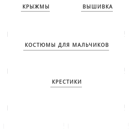
+
НАРЯДНАЯ ОДЕЖДА ДЛЯ ДЕТЕЙ
КРЫЖМЫ
ВЫШИВКА
Фотогалерея
+
Помощь покупателю
Интересное о крещении ребенка
КОСТЮМЫ ДЛЯ МАЛЬЧИКОВ
ИМЕННАЯ ВЫШИВКА
КРЕСТИКИ