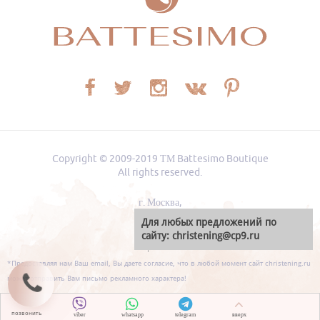
Copyright © 2009-2019
ТМ Battesimo Boutique
All rights reserved.
г. Москва
,
Для любых предложений по
сайту: christening@cp9.ru
Карта сайта
*Предоставляя нам Ваш email, Вы даете согласие, что в любой момент сайт christening.ru
может отправить Вам письмо рекламного характера!
позвонить
viber
whatsapp
telegram
вверх