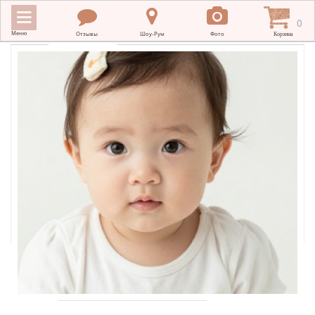
0
Меню
Отзывы
Шоу-Рум
Фото
Корзина
ИНТЕРНЕТ МАГАЗИН BATTESIMO
+
КРЕСТИЛЬНЫЕ ПОЛОТЕНЦА
+
КРЕСТИЛЬНАЯ ВЫШИВКА
+
ОДЕЖДА ДЛЯ КРЕЩЕНИЯ
+
ПОДАРКИ НА КРЕСТИНЫ
+
ПЛАТКИ В ХРАМ
МЕРНЫЕ ИКОНЫ
+
ДЛЯ НОВОРОЖДЕННЫХ