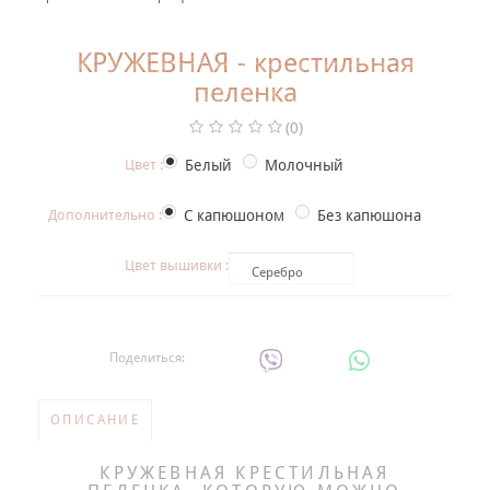
+
НАРЯДНАЯ ОДЕЖДА ДЛЯ ДЕТЕЙ
КРУЖЕВНАЯ - крестильная
Фотогалерея
пеленка
+
Помощь покупателю
(0)
Интересное о крещении ребенка
Цвет :
Белый
Молочный
ИМЕННАЯ ВЫШИВКА
Дополнительно :
С капюшоном
Без капюшона
Цвет вышивки :
Серебро
Поделиться:
ОПИСАНИЕ
КРУЖЕВНАЯ КРЕСТИЛЬНАЯ