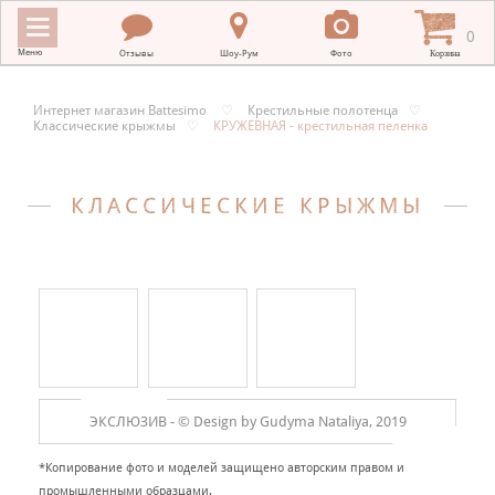
0
Меню
Отзывы
Шоу-Рум
Фото
Корзина
Интернет магазин Battesimo
♡
Крестильные полотенца
♡
Классические крыжмы
♡
КРУЖЕВНАЯ - крестильная пеленка
ИНТЕРНЕТ МАГАЗИН BATTESIMO
+
КРЕСТИЛЬНЫЕ ПОЛОТЕНЦА
КЛАССИЧЕСКИЕ КРЫЖМЫ
+
КРЕСТИЛЬНАЯ ВЫШИВКА
+
ОДЕЖДА ДЛЯ КРЕЩЕНИЯ
+
ПОДАРКИ НА КРЕСТИНЫ
+
ПЛАТКИ В ХРАМ
МЕРНЫЕ ИКОНЫ
ЭКСЛЮЗИВ -
© Design by Gudyma Nataliya, 2019
+
ДЛЯ НОВОРОЖДЕННЫХ
*Копирование фото и моделей защищено авторским правом и
промышленными образцами.