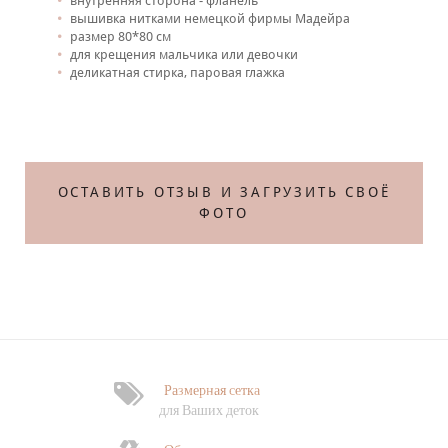
внутренняя сторона - фланель
вышивка нитками немецкой фирмы Мадейра
размер 80*80 см
для крещения мальчика или девочки
деликатная стирка, паровая глажка
Те
ОСТАВИТЬ ОТЗЫВ И ЗАГРУЗИТЬ СВОЁ
ФОТО
Размерная сетка
Ф
для Ваших деток