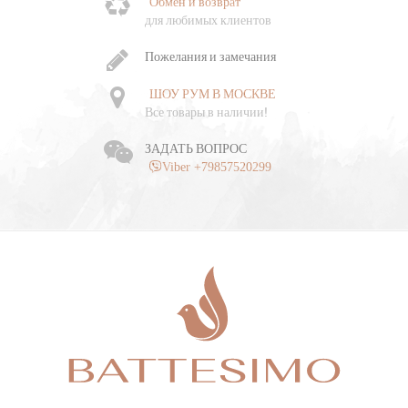
Обмен и возврат
Ч
для любимых клиентов
о
Пожелания и замечания
ШОУ РУМ В МОСКВЕ
Все товары в наличии!
ЗАДАТЬ ВОПРОС
Viber +79857520299