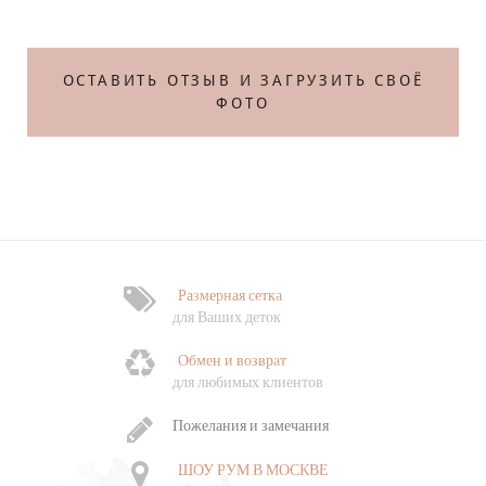
Те
ОСТАВИТЬ ОТЗЫВ И ЗАГРУЗИТЬ СВОЁ
ФОТО
Размерная сетка
Ф
для Ваших деток
Обмен и возврат
Ч
для любимых клиентов
о
Пожелания и замечания
ШОУ РУМ В МОСКВЕ