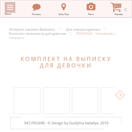
0
Меню
Отзывы
Шоу-Рум
Фото
Корзина
Интернет магазин Battesimo
♡
Для новорожденных
♡
Комплект на выписку для девочки
♡
ЛИЛИАНА - Человечек с
ИНТЕРНЕТ МАГАЗИН BATTESIMO
гипюром
+
КРЕСТИЛЬНЫЕ ПОЛОТЕНЦА
КОМПЛЕКТ НА ВЫПИСКУ
+
КРЕСТИЛЬНАЯ ВЫШИВКА
ДЛЯ ДЕВОЧКИ
+
ОДЕЖДА ДЛЯ КРЕЩЕНИЯ
+
ПОДАРКИ НА КРЕСТИНЫ
+
ПЛАТКИ В ХРАМ
МЕРНЫЕ ИКОНЫ
+
ЭКСЛЮЗИВ -
© Design by Gudyma Nataliya, 2019
ДЛЯ НОВОРОЖДЕННЫХ